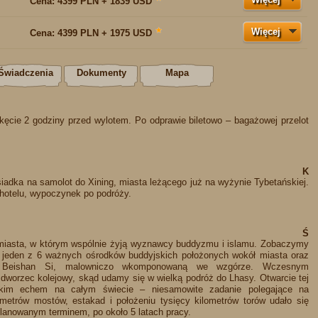
Cena:
4399 PLN + 1839 USD
Więcej
★
Cena:
4399 PLN + 1975 USD
Świadczenia
Dokumenty
Mapa
kęcie 2 godziny przed wylotem. Po odprawie biletowo – bagażowej przelot
K
siadka na samolot do Xining, miasta leżącego już na wyżynie Tybetańskiej.
o hotelu, wypoczynek po podróży.
Ś
 miasta, w którym wspólnie żyją wyznawcy buddyzmu i islamu. Zobaczymy
r, jeden z 6 ważnych ośrodków buddyjskich położonych wokół miasta oraz
ię Beishan Si, malowniczo wkomponowaną we wzgórze. Wczesnym
 dworzec kolejowy, skąd udamy się w wielką podróż do Lhasy. Otwarcie tej
rokim echem na całym świecie – niesamowite zadanie polegające na
metrów mostów, estakad i położeniu tysięcy kilometrów torów udało się
lanowanym terminem, po około 5 latach pracy.