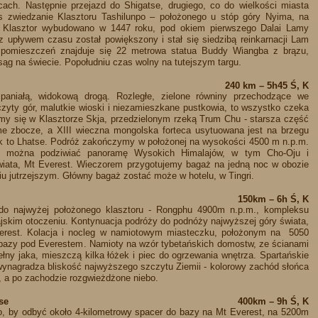
cach. Następnie przejazd do Shigatse, drugiego, co do wielkości miasta
s zwiedzanie Klasztoru Tashilunpo – położonego u stóp góry Nyima, na
. Klasztor wybudowano w 1447 roku, pod okiem pierwszego Dalai Lamy
 upływem czasu został powiększony i stał się siedzibą reinkarnacji Lam
omieszczeń znajduje się 22 metrowa statua Buddy Wiangba z brązu,
sąg na świecie. Popołudniu czas wolny na tutejszym targu.
240 km – 5h45 Ś, K
spaniałą, widokową drogą. Rozległe, zielone równiny przechodzące we
zyty gór, malutkie wioski i niezamieszkane pustkowia, to wszystko czeka
my się w Klasztorze Skja, przedzielonym rzeką Trum Chu - starsza część
me zbocze, a XIII wieczna mongolska forteca usytuowana jest na brzegu
ek to Lhatse. Podróż zakończymy w położonej na wysokości 4500 m n.p.m.
rej można podziwiać panoramę Wysokich Himalajów, w tym Cho-Oju i
iata, Mt Everest. Wieczorem przygotujemy bagaż na jedną noc w obozie
u jutrzejszym. Główny bagaż zostać może w hotelu, w Tingri.
150km – 6h Ś, K
 do najwyżej położonego klasztoru - Rongphu 4900m n.p.m., kompleksu
ajskim otoczeniu. Kontynuacja podróży do podnóży najwyższej góry świata,
erest. Kolacja i nocleg w namiotowym miasteczku, położonym na 5050
 bazy pod Everestem. Namioty na wzór tybetańskich domostw, ze ścianami
ny jaka, mieszczą kilka łóżek i piec do ogrzewania wnętrza. Spartańskie
 wynagradza bliskość najwyższego szczytu Ziemii - kolorowy zachód słońca
t, a po zachodzie rozgwieżdżone niebo.
se
400km – 9h Ś, K
, by odbyć około 4-kilometrowy spacer do bazy na Mt Everest, na 5200m