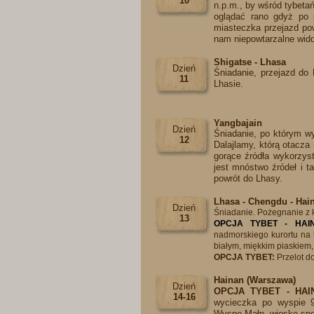
10
n.p.m., by wśród tybetań
oglądać rano gdyż po 
miasteczka przejazd pow
nam niepowtarzalne wido
Shigatse - Lhasa
Dzień
Śniadanie, przejazd do
11
Lhasie.
Yangbajain
Dzień
Śniadanie, po którym wy
12
Dalajlamy, którą otacza
gorące źródła wykorzys
jest mnóstwo źródeł i t
powrót do Lhasy.
Lhasa - Chengdu - Hai
Dzień
Śniadanie. Pożegnanie z k
13
OPCJA TYBET - HAI
nadmorskiego kurortu na t
białym, miękkim piaskiem
OPCJA TYBET:
P
rzelot d
Hainan (Warszawa)
Dzień
OPCJA TYBET - HAI
14-16
wycieczka po wyspie 
Wyspę Małp, wioskę społ