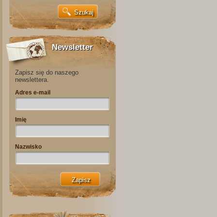
Newsletter
Zapisz się do naszego
newslettera.
Adres e-mail
Imię
Nazwisko