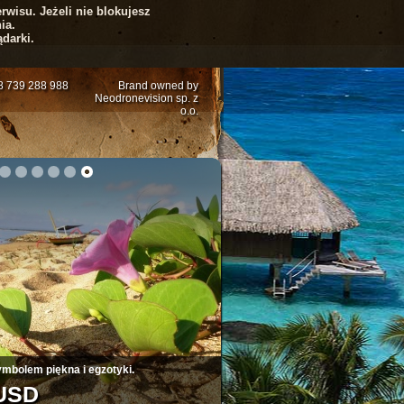
rwisu. Jeżeli nie blokujesz
ia.
darki.
48 739 288 988
Brand owned by
Neodronevision sp. z
o.o.
5
6
7
8
9
10
klonów
20 JPY