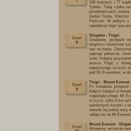
7
108 bramach i 77 kapli
Tybetu. Tutaj czeka na
przedmieściach miasta
Gedun Tsuba. Klasztor z
Panczen. W jednym z p
największy tego typu po
Shigatse - Tingri
Dzień
Śniadanie, przejazd w
8
wzgórza i ośnieżone szc
nas na trasie. Zatrzyma
zajmuje północne, stro
rzeki. Kolejny przystan
wiosce Tingri, z któ
najwyższego szczytu św
pod Mt Everestem, w dni
Tingri - Mount Everest
Dzień
Po śniadaniu przejazd
9
białych świątyń w himal
majestatycznego Mt Ev
m.n.p.m, tylko 4 km od
wyłożonymi kocami z weł
warunki tej jednej nocy
odbija się na Mt Everes
Mount Everest - Shigat
Dzień
Wstajemy wcześnie rano