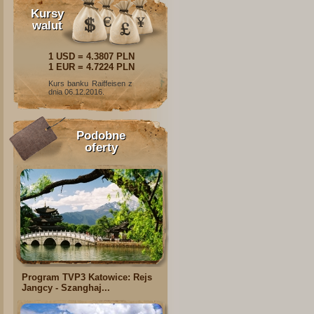
Kursy
walut
1 USD = 4.3807 PLN
1 EUR = 4.7224 PLN
Kurs banku Raiffeisen z
dnia 06.12.2016.
Podobne
oferty
Program TVP3 Katowice: Rejs
Jangcy - Szanghaj...