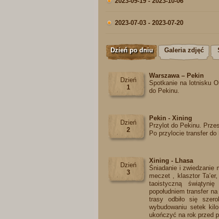
2023-09-19 - 2023-10-06
2023-07-03 - 2023-07-20
Dzień po dniu
Galeria zdjęć
Warszawa – Pekin
Dzień
Spotkanie na lotnisku O
1
do Pekinu.
Pekin - Xining
Dzień
Przylot do Pekinu. Prze
2
Po przylocie transfer d
Xining - Lhasa
Dzień
Śniadanie i zwiedzanie
3
meczet , klasztor Ta’e
taoistyczną świątyn
popołudniem transfer na
trasy odbiło się sze
wybudowaniu setek kilo
ukończyć na rok przed p