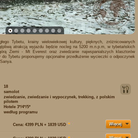
1
2
3
4
5
6
7
8
9
łego Tybetu, krainy wielowiekowej kultury, pięknych, zróżnicowanych
ątpliwą atrakcją wyjazdu będzie nocleg na 5200 m.n.p.m, w tybetańskich
órą Ziemi - Mt Everest oraz zwiedzanie najwspanialszych klasztorów
óży do Tybetu proponujemy opcjonalne przedłużenie wycieczki o odpoczynek
 Sanya.
18
samolot
zwiedzanie, zwiedzanie i wypoczynek, trekking, z polskim
pilotem
:
Hotele 3*/4*/5*
według programu
Więcej
★
Cena:
4399 PLN + 1839 USD
Więcej
★