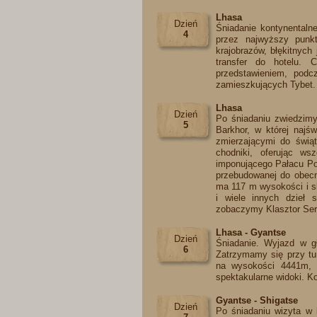
Lhasa
Dzień
Śniadanie kontynentalne
4
przez najwyższy punkt
krajobrazów, błękitnyc
transfer do hotelu. 
przedstawieniem, podc
zamieszkujących Tybet.
Lhasa
Dzień
Po śniadaniu zwiedzimy
5
Barkhor, w której najś
zmierzającymi do świąt
chodniki, oferując ws
imponującego Pałacu Po
przebudowanej do obecn
ma 117 m wysokości i sk
i wiele innych dzieł s
zobaczymy Klasztor Ser
Lhasa - Gyantse
Dzień
Śniadanie. Wyjazd w gł
6
Zatrzymamy się przy tu
na wysokości 4441m, o
spektakularne widoki. K
Gyantse - Shigatse
Dzień
Po śniadaniu wizyta w 