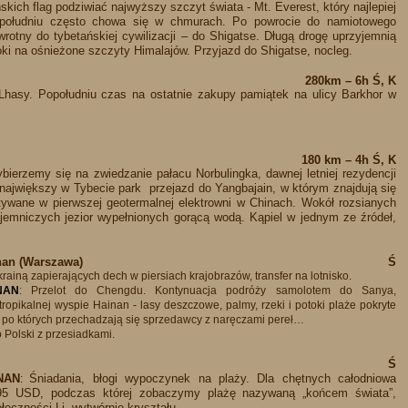
skich flag podziwiać najwyższy szczyt świata - Mt. Everest, który najlepiej
południu często chowa się w chmurach. Po powrocie do namiotowego
rotny do tybetańskiej cywilizacji – do Shigatse. Długą drogę uprzyjemnią
ki na ośnieżone szczyty Himalajów. Przyjazd do Shigatse, nocleg.
280km – 6h Ś, K
 Lhasy. Popołudniu czas na ostatnie zakupy pamiątek na ulicy Barkhor w
180 km – 4h Ś, K
bierzemy się na zwiedzanie pałacu Norbulingka, dawnej letniej rezydencji
 największy w Tybecie park przejazd do Yangbajain, w którym znajdują się
tywane w pierwszej geotermalnej elektrowni w Chinach. Wokół rozsianych
ajemniczych jezior wypełnionych gorącą wodą. Kąpiel w jednym ze źródeł,
nan (Warszawa)
Ś
rainą zapierających dech w piersiach krajobrazów, transfer na lotnisko.
NAN
: Przelot do Chengdu. Kontynuacja podróży samolotem do Sanya,
ropikalnej wyspie Hainan - lasy deszczowe, palmy, rzeki i potoki plaże pokryte
, po których przechadzają się sprzedawcy z naręczami pereł…
o Polski z przesiadkami.
Ś
NAN
Śniadania, błogi wypoczynek na plaży. Dla chętnych całodniowa
:
95 USD, podczas której zobaczymy plażę nazywaną „końcem świata”,
eczności Li, wytwórnię kryształu.