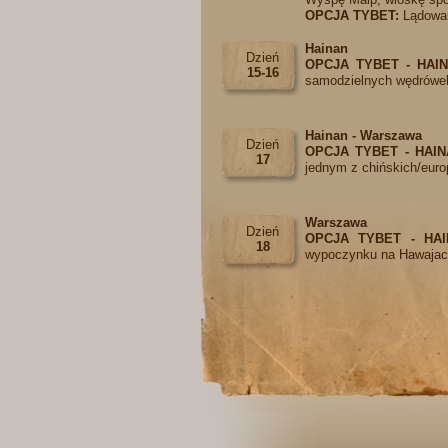
OPCJA TYBET:
Lądowan
Hainan
Dzień
OPCJA TYBET - HAI
15-16
samodzielnych wędrówek
Hainan - Warszawa
Dzień
OPCJA TYBET - HAI
17
jednym z chińskich/euro
Warszawa
Dzień
OPCJA TYBET - HAI
18
wypoczynku na Hawaja