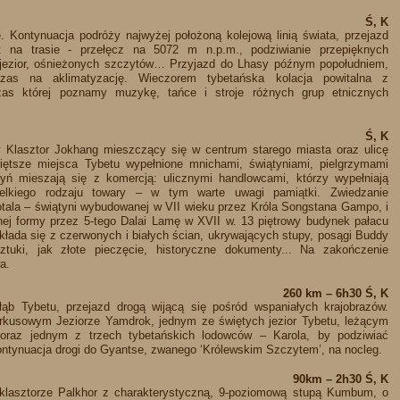
Ś, K
. Kontynuacja podróży najwyżej położoną kolejową linią świata, przejazd
 na trasie - przełęcz na 5072 m n.p.m., podziwianie przepięknych
h jezior, ośnieżonych szczytów… Przyjazd do Lhasy późnym popołudniem,
Czas na aklimatyzację. Wieczorem tybetańska kolacja powitalna z
zas której poznamy muzykę, tańce i stroje różnych grup etnicznych
Ś, K
 Klasztor Jokhang mieszczący się w centrum starego miasta oraz ulicę
więtsze miejsca Tybetu wypełnione mnichami, świątyniami, pielgrzymami
yń mieszają się z komercją: ulicznymi handlowcami, którzy wypełniają
zelkiego rodzaju towary – w tym warte uwagi pamiątki. Zwiedzanie
tala – świątyni wybudowanej w VII wieku przez Króla Songstana Gampo, i
ej formy przez 5-tego Dalai Lamę w XVII w. 13 piętrowy budynek pałacu
łada się z czerwonych i białych ścian, ukrywających stupy, posągi Buddy
ztuki, jak złote pieczęcie, historyczne dokumenty... Na zakończenie
a.
260 km – 6h30 Ś, K
ąb Tybetu, przejazd drogą wijącą się pośród wspaniałych krajobrazów.
rkusowym Jeziorze Yamdrok, jednym ze świętych jezior Tybetu, leżącym
raz jednym z trzech tybetańskich lodowców – Karola, by podziwiać
ontynuacja drogi do Gyantse, zwanego ‘Królewskim Szczytem’, na nocleg.
90km – 2h30 Ś, K
klasztorze Palkhor z charakterystyczną, 9-poziomową stupą Kumbum, o