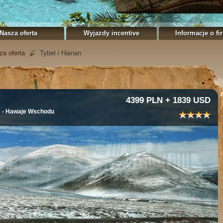
Nasza oferta
Wyjazdy incentive
Informacje o fi
za oferta
Tybet i Hainan
4399 PLN + 1839 USD
N - Hawaje Wschodu