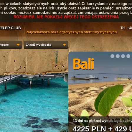
s w celach statystycznych oraz aby ułatwić Ci korzystanie z naszego se
ch plików, zgadzasz się na ich użycie oraz zapisanie w pamięci urządzen
mi cookie możesz samodzielnie zarządzać zmieniając ustawienia przeglą
ROZUMIEM, NIE POKAZUJ WIĘCEJ TEGO OSTRZEŻENIA
VELER CLUB
Tel. +
Najciekawsza baza egzotycznych ofert turystycznych
tyczne
Znajdź wycieczkę
1
2
3
4
Kraj kwitnących wiśni i czerwieni 
4820 PLN + 3554