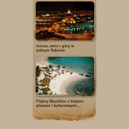
morze, wino i góry w
jednym flakonie
Piękny Mauritius z białymi
plażami i turkusowymi...