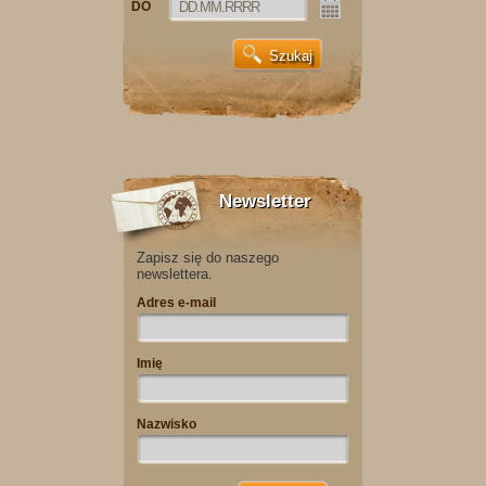
DO
Newsletter
Zapisz się do naszego
newslettera.
Adres e-mail
Imię
Nazwisko