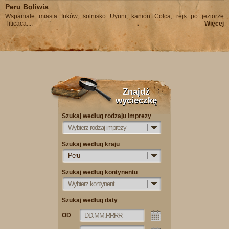
Peru Boliwia
Wspaniałe miasta Inków, solnisko Uyuni, kanion Colca, rejs po jeziorze
Titicaca....
Więcej
Znajdź
wycieczkę
Szukaj według rodzaju imprezy
Wybierz rodzaj imprezy
Szukaj według kraju
Peru
Szukaj według kontynentu
Wybierz kontynent
Szukaj według daty
OD