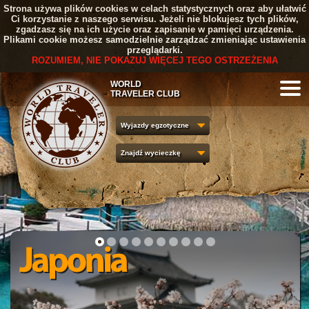
Strona używa plików cookies w celach statystycznych oraz aby ułatwić
Ci korzystanie z naszego serwisu. Jeżeli nie blokujesz tych plików,
zgadzasz się na ich użycie oraz zapisanie w pamięci urządzenia.
Plikami cookie możesz samodzielnie zarządzać zmieniając ustawienia
przeglądarki.
ROZUMIEM, NIE POKAZUJ WIĘCEJ TEGO OSTRZEŻENIA
WORLD
TRAVELER CLUB
Wyjazdy egzotyczne
Znajdź wycieczkę
1
2
3
4
5
6
7
8
9
10