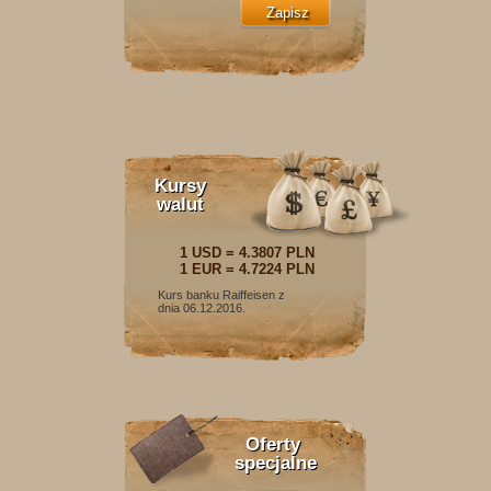
Kursy
walut
1 USD = 4.3807 PLN
1 EUR = 4.7224 PLN
Kurs banku Raiffeisen z
dnia 06.12.2016.
Oferty
specjalne