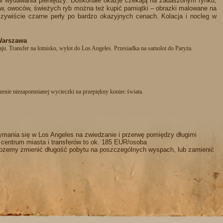
eli wydawania pieniędzy. Doskonałe okazje czekają na zadaszonym rynku,
w, owoców, świeżych ryb można też kupić pamiątki – obrazki malowane na
czywiście czarne perły po bardzo okazyjnych cenach. Kolacja i nocleg w
 Warszawa
raju. Transfer na lotnisko, wylot do Los Angeles. Przesiadka na samolot do Paryża.
enie niezapomnianej wycieczki na przepiękny koniec świata.
rzymania się w Los Angeles na zwiedzanie i przerwę pomiędzy długimi
w centrum miasta i transferów to ok. 185 EUR/osoba
żemy zmienić długość pobytu na poszczególnych wyspach, lub zamienić