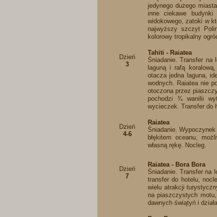
jedynego dużego miasta 
inne ciekawe budynki
widokowego, zatoki w kt
najwyższy szczyt Poli
kolorowy tropikalny ogró
Tahiti - Raiatea
Dzień
Śniadanie. Transfer na 
3
laguną i rafą koralową
otacza jedna laguna, id
wodnych. Raiatea nie po
otoczona przez piaszczy
pochodzi ¾ wanilii wy
wycieczek. Transfer do h
Raiatea
Dzień
Śniadanie. Wypoczynek n
4-6
błękitem oceanu, możl
własną rękę. Nocleg.
Raiatea - Bora Bora
Dzień
Śniadanie. Transfer na l
7
transfer do hotelu, noc
wielu atrakcji turystycz
na piaszczystych motu,
dawnych świątyń i działa