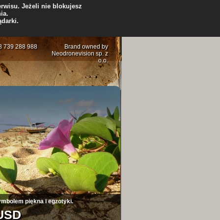
rwisu. Jeżeli nie blokujesz
ia.
darki.
48 739 288 988
Brand owned by
Neodronevision sp. z
o.o.
5
6
7
8
9
10
ymbolem piękna i egzotyki.
 USD