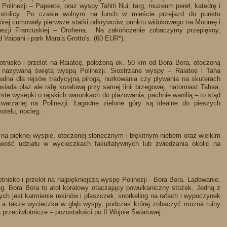
Polinezji – Papeete, oraz wyspy Tahiti Nui: targ, muzeum pereł, katedrę i
 stolicy. Po czasie wolnym na lunch w mieście przejazd do punktu
órej cumowały pierwsze statki odkrywców, punktu widokowego na Mooreę i
nezji Francuskiej – Orohena. Na zakończenie zobaczymy przepiękny,
d Vaipahi i park Mara'a Grotto's. (60 EUR*).
lotnisko i przelot na Raiateę, położoną ok. 50 km od Bora Bora, otoczoną
, nazywaną świętą wyspą Polinezji. Siostrzane wyspy – Raiateę i Taha
ealna dla rejsów tradycyjną pirogą, nurkowania czy pływania na skuterach
siada plaż ale rafę koralową przy samej linii brzegowej, natomiast Tahaa,
ste wysepki o rajskich warunkach do plażowania, pachnie wanilią – to stąd
twarzanej na Polinezji. Łagodne zielone góry są idealne do pieszych
otelu, nocleg.
a pięknej wyspie, otoczonej słonecznym i błękitnym niebem oraz wielkim
iwość udziału w wycieczkach fakultatywnych lub zwiedzania okolic na
otnisko i przelot na najpiękniejszą wyspę Polinezji - Bora Bora. Lądowanie,
leg. Bora Bora to atol koralowy otaczający powulkaniczny stożek. Jedną z
nych jest karmienie rekinów i płaszczek, snorkeling na rafach i wypoczynek
 a także wycieczka w głąb wyspy, podczas której zobaczyć można ruiny
 przeciwlotnicze – pozostałości po II Wojnie Światowej.