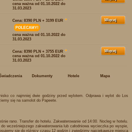
cena ważna od 01.10.2022 do
31.03.2023
Więcej
★
Cena:
8390 PLN + 3199 EUR
POLECAMY!
cena ważna od 01.10.2022 do
31.03.2023
Więcej
★
Cena:
8390 PLN + 3755 EUR
cena ważna od 01.10.2022 do
31.03.2023
Świadczenia
Dokumenty
Hotele
Mapa
nisko co najmniej dwie godziny przed wylotem. Odprawa i wylot do Los
ziemy się na samolot do Papeete.
śnie rano. Transfer do hotelu. Zakwaterowanie od 14:00. Nocleg w hotelu.
o wcześniejszego zakwaterowania lub całodniowa wycieczka po wyspie,
ostosujemy się do różnicy czasu 12 godzin i zwiedzimy najciekawsze miejsca