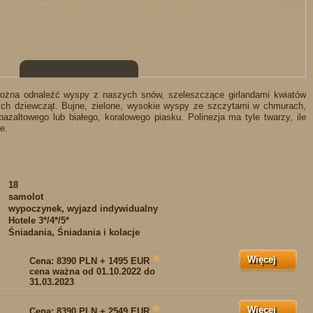
1
2
3
4
5
6
7
8
można odnaleźć wyspy z naszych snów, szeleszczące girlandami kwiatów
ch dziewcząt. Bujne, zielone, wysokie wyspy ze szczytami w chmurach,
azaltowego lub białego, koralowego piasku. Polinezja ma tyle twarzy, ile
e.
18
samolot
wypoczynek, wyjazd indywidualny
:
Hotele 3*/4*/5*
Śniadania, Śniadania i kolacje
Więcej
★
Cena:
8390 PLN + 1495 EUR
cena ważna od 01.10.2022 do
31.03.2023
Więcej
★
Cena:
8390 PLN + 2549 EUR