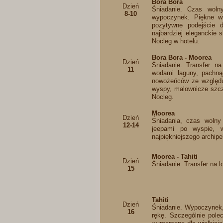
Bora Bora
Dzień
Śniadanie. Czas woln
8-10
wypoczynek. Piękne wi
pozytywne podejście d
najbardziej eleganckie 
Nocleg w hotelu.
Bora Bora - Moorea
Dzień
Śniadanie. Transfer n
11
wodami laguny, pachną
nowożeńców ze względu n
wyspy, malownicze szczy
Nocleg.
Moorea
Dzień
Śniadania, czas wolny
12-14
jeepami po wyspie, 
najpiękniejszego archip
Moorea - Tahiti
Dzień
Śniadanie. Transfer na lo
15
Tahiti
Dzień
Śniadanie. Wypoczynek,
16
rękę. Szczególnie pole