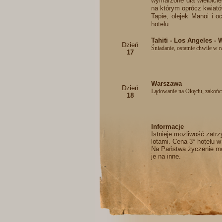
wymarzone dla wielbici
na którym oprócz kwiató
Tapie, olejek Manoi i o
hotelu.
Tahiti - Los Angeles -
Dzień
Śniadanie, ostatnie chwile w 
17
Warszawa
Dzień
Lądowanie na Okęciu, zakończ
18
Informacje
​Istnieje możliwość zat
lotami. Cena 3* hotelu 
Na Państwa życzenie mo
je na inne.