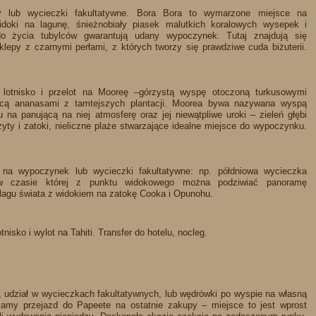
y lub wycieczki fakultatywne. Bora Bora to wymarzone miejsce na
doki na lagunę, śnieżnobiały piasek malutkich koralowych wysepek i
o życia tubylców gwarantują udany wypoczynek. Tutaj znajdują się
sklepy z czarnymi perłami, z których tworzy się prawdziwe cuda biżuterii.
a lotnisko i przelot na Mooreę –górzystą wyspę otoczoną turkusowymi
cą ananasami z tamtejszych plantacji. Moorea bywa nazywana wyspą
a panującą na niej atmosferę oraz jej niewątpliwe uroki – zieleń głębi
ty i zatoki, nieliczne plaże stwarzające idealne miejsce do wypoczynku.
 na wypoczynek lub wycieczki fakultatywne: np. półdniowa wycieczka
w czasie której z punktu widokowego można podziwiać panoramę
elagu świata z widokiem na zatokę Cooka i Opunohu.
tnisko i wylot na Tahiti. Transfer do hotelu, nocleg.
 udział w wycieczkach fakultatywnych, lub wędrówki po wyspie na własną
camy przejazd do Papeete na ostatnie zakupy – miejsce to jest wprost