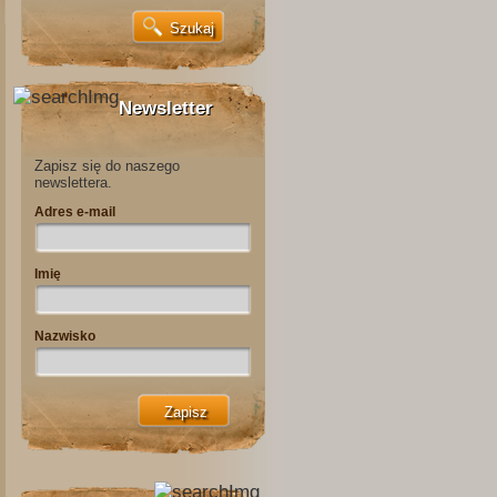
Newsletter
Zapisz się do naszego
newslettera.
Adres e-mail
Imię
Nazwisko