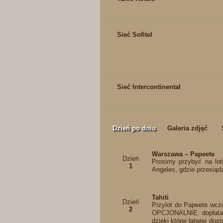
Sieć Sofitel
Sieć Intercontinental
Dzień po dniu
Galeria zdjęć
Warszawa – Papeete
Dzień
Prosimy przybyć na lot
1
Angeles, gdzie przesiąd
Tahiti
Dzień
Przylot do Papeete wcze
2
OPCJONALNIE: dopłata d
dzięki której łatwiej d