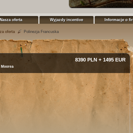
Nasza oferta
Wyjazdy incentive
Informacje o fi
za oferta
Polinezja Francuska
8390 PLN + 1495 EUR
 - Moorea