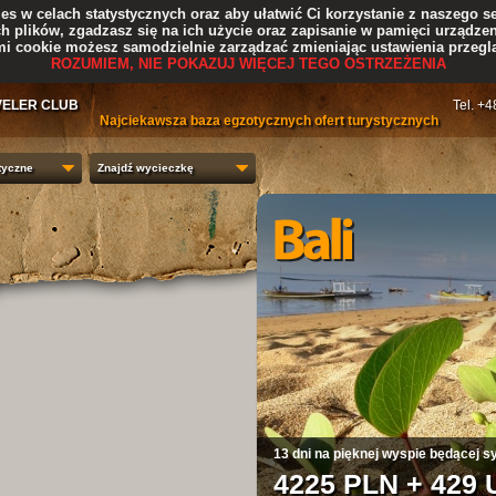
s w celach statystycznych oraz aby ułatwić Ci korzystanie z naszego se
ch plików, zgadzasz się na ich użycie oraz zapisanie w pamięci urządzen
mi cookie możesz samodzielnie zarządzać zmieniając ustawienia przeglą
ROZUMIEM, NIE POKAZUJ WIĘCEJ TEGO OSTRZEŻENIA
VELER CLUB
Tel. +
Najciekawsza baza egzotycznych ofert turystycznych
tyczne
Znajdź wycieczkę
1
2
3
4
13 dni na pięknej wyspie będącej s
4225 PLN + 429