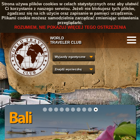
Strona używa plików cookies w celach statystycznych oraz aby ułatwić
Ci korzystanie z naszego serwisu. Jeżeli nie blokujesz tych plików,
zgadzasz się na ich użycie oraz zapisanie w pamięci urządzenia.
Plikami cookie możesz samodzielnie zarządzać zmieniając ustawienia
przeglądarki.
ROZUMIEM, NIE POKAZUJ WIĘCEJ TEGO OSTRZEŻENIA
WORLD
TRAVELER CLUB
Wyjazdy egzotyczne
Znajdź wycieczkę
1
2
3
4
5
6
7
8
9
10