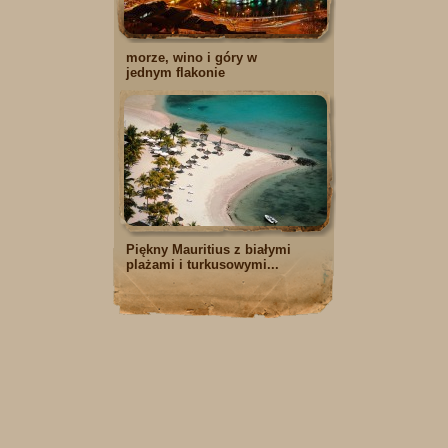
morze, wino i góry w
jednym flakonie
Piękny Mauritius z białymi
plażami i turkusowymi...