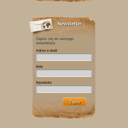
Newsletter
Zapisz się do naszego
newslettera.
Adres e-mail
Imię
Nazwisko