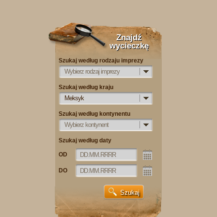
Znajdź
wycieczkę
Szukaj według rodzaju imprezy
Wybierz rodzaj imprezy
Szukaj według kraju
Meksyk
Szukaj według kontynentu
Wybierz kontynent
Szukaj według daty
OD
DO