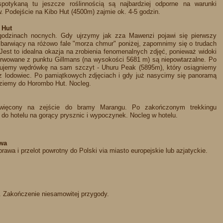
potykaną tu jeszcze roślinnością są najbardziej odporne na warunki
. Podejście na Kibo Hut (4500m) zajmie ok. 4-5 godzin.
 Hut
dzinach nocnych. Gdy ujrzymy jak zza Mawenzi pojawi się pierwszy
 barwiący na różowo fale "morza chmur" poniżej, zapomnimy się o trudach
 Jest to idealna okazja na zrobienia fenomenalnych zdjęć, ponieważ widoki
erwowane z punktu Gillmans (na wysokości 5681 m) są niepowtarzalne. Po
uujemy wędrówkę na sam szczyt - Uhuru Peak (5895m), który osiągniemy
z lodowiec. Po pamiątkowych zdjęciach i gdy już nasycimy się panoramą
dziemy do Horombo Hut. Nocleg.
więcony na zejście do bramy Marangu. Po zakończonym trekkingu
 do hotelu na gorący prysznic i wypoczynek. Nocleg w hotelu.
awa
prawa i przelot powrotny do Polski via miasto europejskie lub azjatyckie.
 Zakończenie niesamowitej przygody.