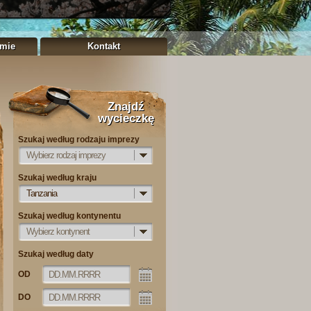
rmie
Kontakt
Znajdź
wycieczkę
Szukaj według rodzaju imprezy
Wybierz rodzaj imprezy
Szukaj według kraju
Tanzania
Szukaj według kontynentu
Wybierz kontynent
Szukaj według daty
OD
DO