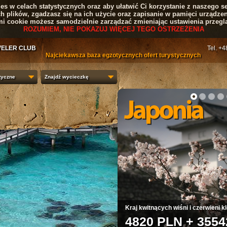
s w celach statystycznych oraz aby ułatwić Ci korzystanie z naszego se
ch plików, zgadzasz się na ich użycie oraz zapisanie w pamięci urządzen
mi cookie możesz samodzielnie zarządzać zmieniając ustawienia przeglą
ROZUMIEM, NIE POKAZUJ WIĘCEJ TEGO OSTRZEŻENIA
VELER CLUB
Tel. +
Najciekawsza baza egzotycznych ofert turystycznych
tyczne
Znajdź wycieczkę
1
2
3
4
Kraj kwitnących wiśni i czerwieni 
4820 PLN + 3554