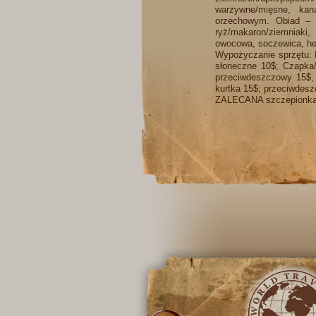
warzywne/mięsne, kan
orzechowym. Obiad – zu
ryż/makaron/ziemniaki
owocowa, soczewica, he
Wypożyczanie sprzętu: P
słoneczne 10$; Czapka/
przeciwdeszczowy 15$, 
kurtka 15$; przeciwdesz
ZALECANA szczepionka pr