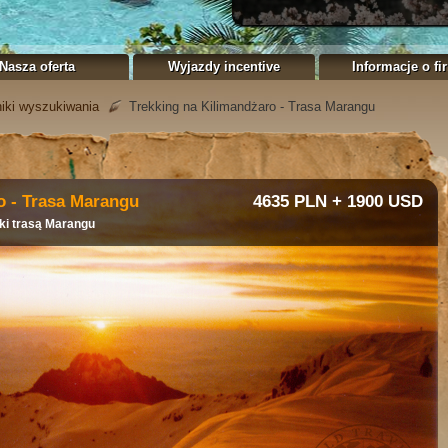
Nasza oferta
Wyjazdy incentive
Informacje o fi
iki wyszukiwania
Trekking na Kilimandżaro - Trasa Marangu
o - Trasa Marangu
4635 PLN + 1900 USD
ki trasą Marangu