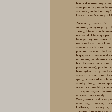
Nie jest wymagany specj
specjalne poprowadzone
sposób „nie techniczny” 
Prócz trasy Marangu i M
Zalecamy wybór 6/8 dn
aklimatyzację między 3
Trasy, które przedstawi
np. szlak Marangu jest 
Rongai są natomiast b
różnorodność widoków 
spaceru w chmurach, wrz
pustyni i w końcu lodow
Najlepsze miesiące do w
wrzesień, październik, g
Na Kilimandżaro nie
przeziębienie), problema
Niezbędne: duży wodood
śpiwór (co najmniej 3 s
getry, kominiarka lub w
swetry/bluzy, ciepłe sp
apteczka, środek przeci
z zapasowymi bateriam
oczyszczania wody.
Wyżywienie podczas podr
owocowy, owoce, płatki
kiełbasa, margaryna
ziemne/chrupki/popcorn