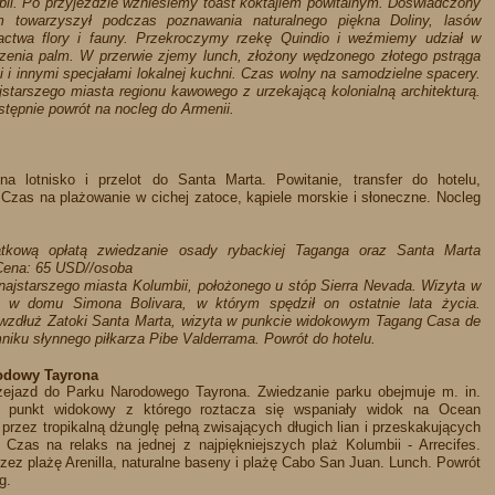
ii. Po przyjeździe wzniesiemy toast koktajlem powitalnym. Doświadczony
 towarzyszył podczas poznawania naturalnego piękna Doliny, lasów
ctwa flory i fauny. Przekroczymy rzekę Quindio i weźmiemy udział w
dzenia palm. W przerwie zjemy lunch, złożony wędzonego złotego pstrąga
 innymi specjałami lokalnej kuchni. Czas wolny na samodzielne spacery.
jstarszego miasta regionu kawowego z urzekającą kolonialną architekturą.
stępnie powrót na nocleg do Armenii.
na lotnisko i przelot do Santa Marta. Powitanie, transfer do hotelu,
 Czas na plażowanie w cichej zatoce, kąpiele morskie i słoneczne. Nocleg
tkową opłatą zwiedzanie osady rybackiej Taganga oraz Santa Marta
Cena: 65 USD//osoba
najstarszego miasta Kolumbii, położonego u stóp Sierra Nevada. Wizyta w
, w domu Simona Bolivara, w którym spędził on ostatnie lata życia.
wzdłuż Zatoki Santa Marta, wizyta w punkcie widokowym Tagang Casa de
iku słynnego piłkarza Pibe Valderrama. Powrót do hotelu.​​
rodowy Tayrona
rzejazd do Parku Narodowego Tayrona. Zwiedzanie parku obejmuje m. in.
, punkt widokowy z którego roztacza się wspaniały widok na Ocean
 przez tropikalną dżunglę pełną zwisających długich lian i przeskakujących
Czas na relaks na jednej z najpiękniejszych plaż Kolumbii - Arrecifes.
rzez plażę Arenilla, naturalne baseny i plażę Cabo San Juan. Lunch. Powrót
.​