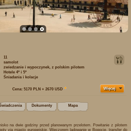
1
2
3
4
11
samolot
zwiedzanie i wypoczynek, z polskim pilotem
:
Hotele 4* i 5*
Śniadania i kolacje
Więcej
★
Cena:
5170 PLN + 2670 USD
Świadczenia
Dokumenty
Mapa
nisko na dwie godziny przed planowanym przelotem. Powitanie z pilotem
goty via miasto europejskie. Wieczorem lądowanie w Bogocie, transfer do