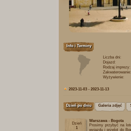
Info i Terminy
Liczba dni:
Dojazd:
Rodzaj imprezy:
Zakwaterowanie
Wyżywienie:
2023-11-03 - 2023-11-13
Dzień po dniu
Galeria zdjęć
Warszawa - Bogota
Dzień
Prosimy przybyć na lot
1
wyjazdu i przelot do Bo