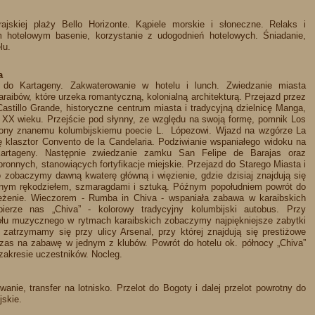
jskiej plaży Bello Horizonte. Kąpiele morskie i słoneczne. Relaks i
 hotelowym basenie, korzystanie z udogodnień hotelowych. Śniadanie,
u.​
a
 do Kartageny. Zakwaterowanie w hotelu i lunch. Zwiedzanie miasta
ibów, które urzeka romantyczną, kolonialną architekturą. Przejazd przez
Castillo Grande, historyczne centrum miasta i tradycyjną dzielnicę Manga,
 XX wieku. Przejście pod słynny, ze względu na swoją formę, pomnik Los
cony znanemu kolumbijskiemu poecie L. Lópezowi. Wjazd na wzgórze La
ę klasztor Convento de la Candelaria. Podziwianie wspaniałego widoku na
Kartageny. Następnie zwiedzanie zamku San Felipe de Barajas oraz
ronnych, stanowiących fortyfikacje miejskie. Przejazd do Starego Miasta i
 zobaczymy dawną kwaterę główną i więzienie, gdzie dzisiaj znajdują się
kalnym rękodziełem, szmaragdami i sztuką. Późnym popołudniem powrót do
eżenie. Wieczorem - Rumba in Chiva - wspaniała zabawa w karaibskich
ierze nas „Chiva” - kolorowy tradycyjny kolumbijski autobus. Przy
u muzycznego w rytmach karaibskich zobaczymy najpiękniejsze zabytki
zatrzymamy się przy ulicy Arsenal, przy której znajdują się prestiżowe
Czas na zabawę w jednym z klubów. Powrót do hotelu ok. północy „Chiva”
zakresie uczestników. Nocleg.​
anie, transfer na lotnisko. Przelot do Bogoty i dalej przelot powrotny do
skie.​