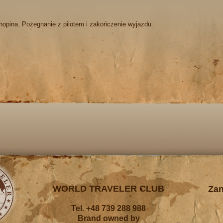
hopina. Pożegnanie z pilotem i zakończenie wyjazdu.​
WORLD TRAVELER CLUB
Zan
Tel. +48 739 288 988
Brand owned by