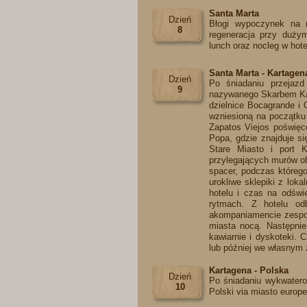
Santa Marta
Dzień
Błogi wypoczynek na ra
8
regeneracja przy dużym
lunch oraz nocleg w hotel
Santa Marta - Kartagen
Dzień
Po śniadaniu przejazd
9
nazywanego Skarbem Kara
dzielnice Bocagrande i 
wzniesioną na początku
Zapatos Viejos poświę
Popa, gdzie znajduje si
Stare Miasto i port 
przylegających murów ob
spacer, podczas którego
urokliwe sklepiki z lo
hotelu i czas na odświ
rytmach. Z hotelu odb
akompaniamencie zespoł
miasta nocą. Następnie 
kawiarnie i dyskoteki. 
lub później we własnym 
Kartagena - Polska
Dzień
Po śniadaniu wykwaterow
10
Polski via miasto europej