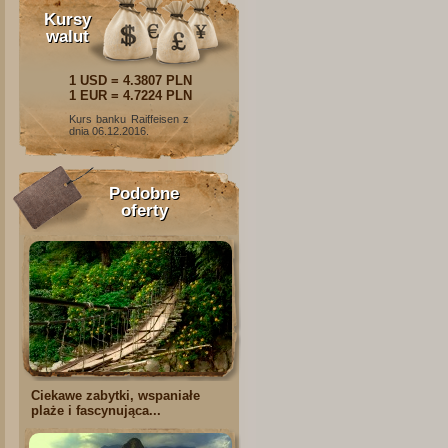
Kursy
walut
1 USD = 4.3807 PLN
1 EUR = 4.7224 PLN
Kurs banku Raiffeisen z
dnia 06.12.2016.
Podobne
oferty
Ciekawe zabytki, wspaniałe
plaże i fascynująca...