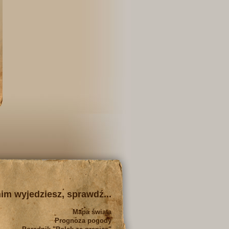
im wyjedziesz, sprawdź...
Mapa świata
Prognoza pogody