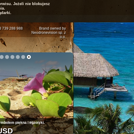
rwisu. Jeżeli nie blokujesz
ia.
darki.
48 739 288 988
Brand owned by
Neodronevision sp. z
o.o.
5
6
7
8
9
10
ymbolem piękna i egzotyki.
 USD