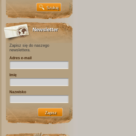
Newsletter
Zapisz się do naszego
newslettera.
Adres e-mail
Imię
Nazwisko