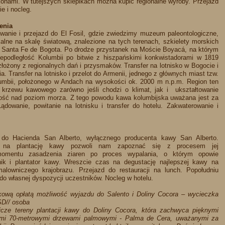
konami. W tutejszych sklepikach można kupić regionalne wyroby. Przejazd
e i nocleg.​
menia
wanie i przejazd do El Fosil, gdzie zwiedzimy muzeum paleontologiczne,
lne na skalę światową, znalezione na tych terenach, szkielety morskich
o Santa Fe de Bogota. Po drodze przystanek na Moście Boyacá, na którym
niepodległość Kolumbii po bitwie z hiszpańskimi konkwistadorami w 1819
złożony z regionalnych dań i przysmaków. Transfer na lotnisko w Bogocie i
a. Transfer na lotnisko i przelot do Armenii, jednego z głównych miast tzw.
mbii, położonego w Andach na wysokości ok. 2000 m n.p.m. Region ten
y krzewu kawowego zarówno jeśli chodzi o klimat, jak i ukształtowanie
ość nad poziom morza. Z tego powodu kawa kolumbijska uważana jest za
ądowanie, powitanie na lotnisku i transfer do hotelu. Zakwaterowanie i
 do Hacienda San Alberto, wyłącznego producenta kawy San Alberto.
 na plantację kawy pozwoli nam zapoznać się z procesem jej
omentu zasadzenia ziaren po proces wypalania, o którym opowie
ik i plantator kawy. Wreszcie czas na degustację najlepszej kawy na
malowniczego krajobrazu. Przejazd do restauracji na lunch. Popołudniu
 do własnej dyspozycji uczestników. Nocleg w hotelu.
kową opłatą możliwość wyjazdu do Salento i Doliny Cocora – wycieczka
SD// osoba
cze tereny plantacji kawy do Doliny Cocora, która zachwyca pięknymi
imi 70-metrowymi drzewami palmowymi - Palma de Cera, uważanymi za