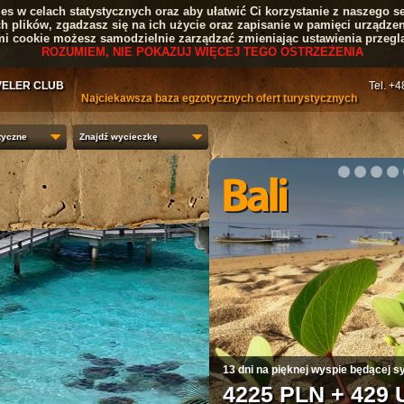
s w celach statystycznych oraz aby ułatwić Ci korzystanie z naszego se
ch plików, zgadzasz się na ich użycie oraz zapisanie w pamięci urządzen
mi cookie możesz samodzielnie zarządzać zmieniając ustawienia przeglą
ROZUMIEM, NIE POKAZUJ WIĘCEJ TEGO OSTRZEŻENIA
VELER CLUB
Tel. +
Najciekawsza baza egzotycznych ofert turystycznych
tyczne
Znajdź wycieczkę
1
2
3
4
13 dni na pięknej wyspie będącej s
4225 PLN + 429