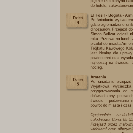
pięknie rzeźbionymi bal
do hotelu, zakwaterowani
El Fosil - Bogota - Ar
Dzień
Po śniadaniu wykwatero
4
gdzie zgromadzono unika
dinozaurów. Przejazd d
Simon Bolivar ogłosił 
roku. Przerwa na lunch 
przelot do miasta Armeni
Trójkątu Kawowego Kolu
jest idealny dla upraw
powierzchni oraz wysok
najlepszą na świecie. L
nocleg.​
Armenia
Dzień
Po śniadaniu przejazd
5
Wyjątkowa wycieczka
przygotowywania od m
doświadczony przewodn
świecie i podziwianie 
powrót do miasta i czas
Opcjonalnie – za dodat
całodniowa, Cena: 85 U
Przejazd przez malowni
widokami oraz olbrzym