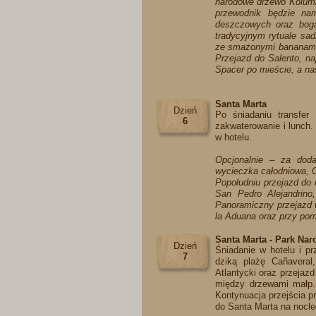
narodowe drzewo Kolumb
przewodnik będzie nam
deszczowych oraz boga
tradycyjnym rytuale sa
ze smażonymi bananami i
Przejazd do Salento, na
Spacer po mieście, a na
Santa Marta
Dzień
Po śniadaniu transfer 
6
zakwaterowanie i lunch.
w hotelu.
Opcjonalnie – za doda
wycieczka całodniowa, 
Popołudniu przejazd do 
San Pedro Alejandrino
Panoramiczny przejazd 
la Aduana oraz przy pomn
Santa Marta - Park Na
Dzień
Śniadanie w hotelu i p
7
dziką plażę Cañaveral
Atlantycki oraz przejazd
między drzewami małp. 
Kontynuacja przejścia p
do Santa Marta na nocleg