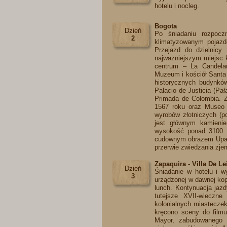
hotelu i nocleg.​
Bogota
Dzień
Po śniadaniu rozpocz
2
klimatyzowanym pojazde
Przejazd do dzielnicy
najważniejszym miejsc k
centrum – La Candelar
Muzeum i kościół Santa 
historycznych budynków
Palacio de Justicia (Pa
Primada de Colombia. Z
1567 roku oraz Museo 
wyrobów złotniczych (p
jest głównym kamieni
wysokość ponad 3100 m
cudownym obrazem Upada
przerwie zwiedzania zjem
Zapaquira - Villa De Le
Dzień
Śniadanie w hotelu i w
3
urządzonej w dawnej kop
lunch. Kontynuacja jaz
tutejsze XVII-wieczn
kolonialnych miasteczek
kręcono sceny do film
Mayor, zabudowanego n