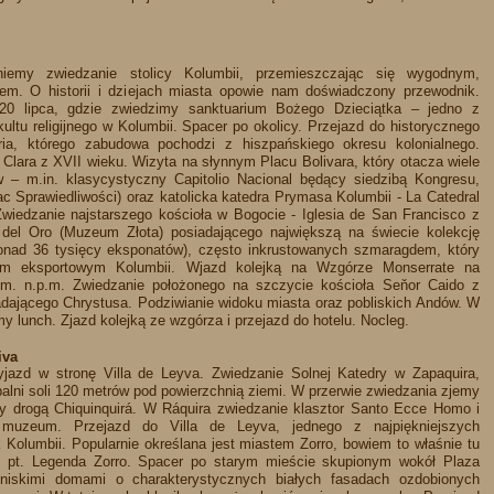
niemy zwiedzanie stolicy Kolumbii, przemieszczając się wygodnym,
m. O historii i dziejach miasta opowie nam doświadczony przewodnik.
 20 lipca, gdzie zwiedzimy sanktuarium Bożego Dzieciątka – jedno z
ultu religijnego w Kolumbii. Spacer po okolicy. Przejazd do historycznego
ia, którego zabudowa pochodzi z hiszpańskiego okresu kolonialnego.
Clara z XVII wieku. Wizyta na słynnym Placu Bolivara, który otacza wiele
 – m.in. klasycystyczny Capitolio Nacional będący siedzibą Kongresu,
łac Sprawiedliwości) oraz katolicka katedra Prymasa Kolumbii - La Catedral
wiedzanie najstarszego kościoła w Bogocie - Iglesia de San Francisco z
del Oro (Muzeum Złota) posiadającego największą na świecie kolekcję
onad 36 tysięcy eksponatów), często inkrustowanych szmaragdem, który
em eksportowym Kolumbii. Wjazd kolejką na Wzgórze Monserrate na
. n.p.m. Zwiedzanie położonego na szczycie kościoła Seňor Caido z
jącego Chrystusa. Podziwianie widoku miasta oraz pobliskich Andów. W
y lunch. Zjazd kolejką ze wzgórza i przejazd do hotelu. Nocleg.​
iva
yjazd w stronę Villa de Leyva. Zwiedzanie Solnej Katedry w Zapaquira,
alni soli 120 metrów pod powierzchnią ziemi. W przerwie zwiedzania zjemy
dy drogą Chiquinquirá. W Ráquira zwiedzanie klasztor Santo Ecce Homo i
e muzeum. Przejazd do Villa de Leyva, jednego z najpiękniejszych
 Kolumbii. Popularnie określana jest miastem Zorro, bowiem to właśnie tu
u pt. Legenda Zorro. Spacer po starym mieście skupionym wokół Plaza
iskimi domami o charakterystycznych białych fasadach ozdobionych