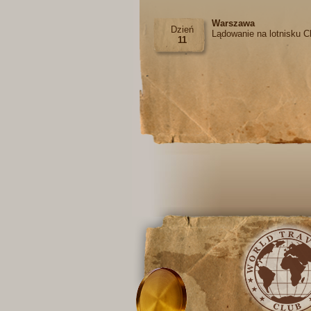
Warszawa
Dzień
Lądowanie na lotnisku C
11